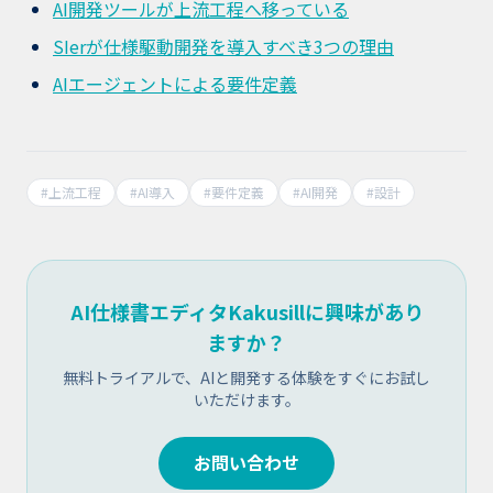
AI開発ツールが上流工程へ移っている
SIerが仕様駆動開発を導入すべき3つの理由
AIエージェントによる要件定義
#
上流工程
#
AI導入
#
要件定義
#
AI開発
#
設計
AI仕様書エディタKakusillに興味があり
ますか？
無料トライアルで、AIと開発する体験をすぐにお試し
いただけます。
お問い合わせ