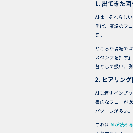
1. 出てきた
AIは「それらし
えば、稟議のフロ
る。
ところが現場では
スタンプを押す」
台
として扱い、例
2. ヒアリン
AIに渡すインプ
書的なフローが返
パターンが多い。
これは
AIが読め