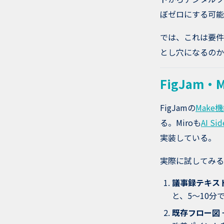
ぼゼロにする可能
では、これは要件
とし穴になるのか
FigJam
FigJamの
Make
る。Miroも
AI Sid
実装している。
実際に試してみる
議事録テキスト
と、5〜10分
既存フロー図 