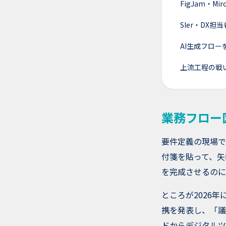
FigJam・M
SIer・DX
AI生成フロ
上流工程の戦
業務フロー
要件定義の現場で
付箋を貼って、矢
を完成させるのに
ところが2026年
携を発表し、「議
ドからデジタルツ