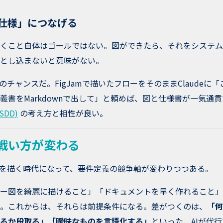
く仕様」につなげる
くこと自体はゴールではない。図ができたら、それをシステム
とし込まないと意味がない。
のチャンスだ。FigJamで描いたフローをそのままClaudeに
義書をMarkdownで出して」と頼めば、図と仕様書が一気通
DD)
の考え方と相性が良い。
戦い方が変わる
図を描く時代になって、要件定義の競争軸が変わりつつある。
ー図を綺麗に描けること」「ドキュメントを早く作れること」
。これからは、それらは前提条件になる。差がつくのは、
「何
るか段取る」「曖昧なものを言語化する」
といった、AIが代