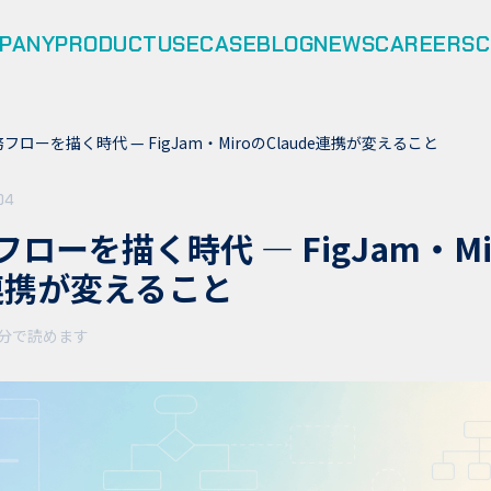
PANY
PRODUCT
USECASE
BLOG
NEWS
CAREERS
C
務フローを描く時代 — FigJam・MiroのClaude連携が変えること
04
フローを描く時代 — FigJam・Mi
e連携が変えること
分
で読めます