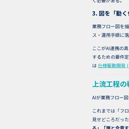
く必要がある。
3. 図を「動
業務フロー図を描
ス・運用手順に落
ここがAI連携の真
するための要件定
は
仕様駆動開発 (S
上流工程の
AIが業務フロー
これまでは「フロ
見せどころだった
る」「誰と合意す