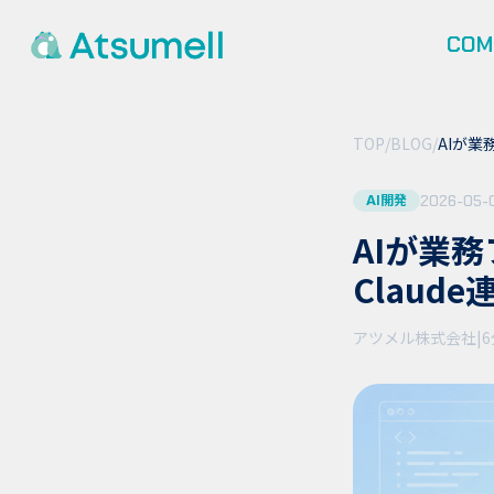
COM
TOP
/
BLOG
/
AIが業
2026-05-
AI開発
AIが業務
Claud
アツメル株式会社
|
6