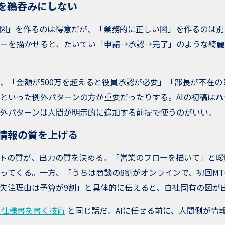
図を鵜呑みにしない
い図」を作るのは得意だが、「業務的に正しい図」を作るのは
ーを描かせると、たいてい「申請→承認→完了」のような綺麗
、「金額が500万を超えると役員承認が必要」「部長が不在の
といった例外パターンの方が重要だったりする。AIの初稿は
ハ
外パターンは人間が明示的に追加する前提で使うのがいい。
グ情報の質を上げる
ットの質が、出力の質を決める。「営業のフローを描いて」と
ってくる。一方、「うちは商談の8割がオンラインで、初回MTG
失注理由は予算が9割」と具体的に伝えると、自社固有の図が
る仕様書を書く技術
と同じ話だ。AIに任せる前に、人間側が情