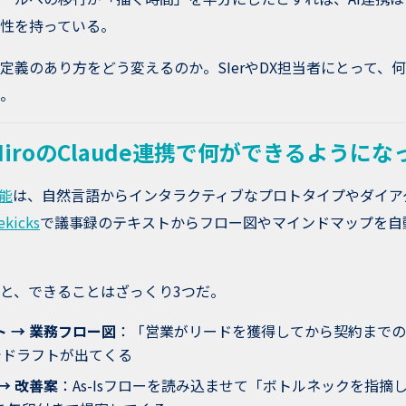
性を持っている。
定義のあり方をどう変えるのか。SIerやDX担当者にとって、
。
・MiroのClaude連携で何ができるように
機能
は、自然言語からインタラクティブなプロトタイプやダイア
ekicks
で議事録のテキストからフロー図やマインドマップを自
と、できることはざっくり3つだ。
 → 業務フロー図
：「営業がリードを獲得してから契約までの
でドラフトが出てくる
→ 改善案
：As-Isフローを読み込ませて「ボトルネックを指摘