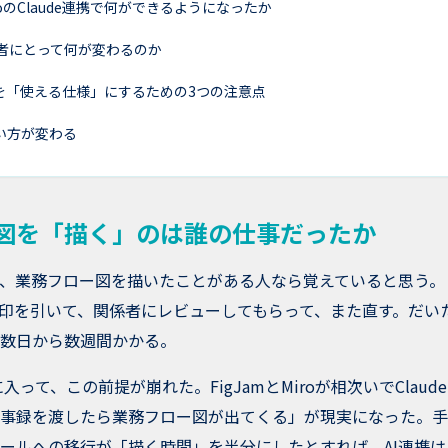
iroのClaude連携で何ができるようになったか
担当者にとって何が変わるのか
ーを「使える仕様」にするための3つの注意点
い方が変わる
図を「描く」のは誰の仕事だったか
、業務フロー図を描いたことがある人なら覚えていると思う。
印を引いて、関係者にレビューしてもらって、また直す。だい
数日から数週間かかる。
に入って、この前提が崩れた。FigJamとMiroが相次いでClau
事録を渡したら業務フロー図が出てくる」が現実になった。手
ールへの移行が「描く時間」を半分にしたとすれば、AI連携