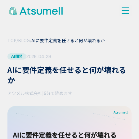
TOP
/
BLOG
/
AIに要件定義を任せると何が壊れるか
2026-04-28
AI開発
AIに要件定義を任せると何が壊れる
か
アツメル株式会社
|
6分
で読めます