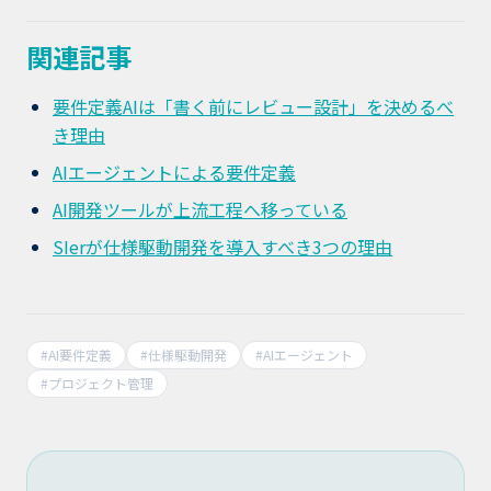
関連記事
要件定義AIは「書く前にレビュー設計」を決めるべ
き理由
AIエージェントによる要件定義
AI開発ツールが上流工程へ移っている
SIerが仕様駆動開発を導入すべき3つの理由
#
AI要件定義
#
仕様駆動開発
#
AIエージェント
#
プロジェクト管理