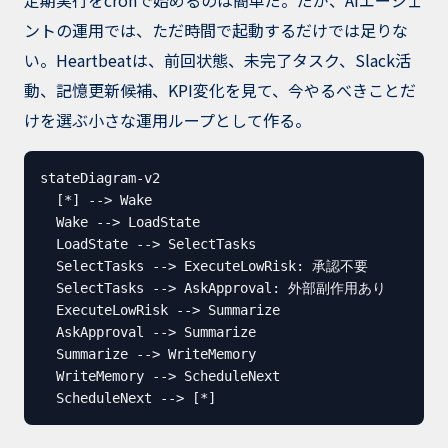
定期実行をcronで始めるのは簡単だ。だが、AIエージェ
ントの運用では、ただ時間で起動するだけでは足りな
い。Heartbeatは、前回状態、未完了タスク、Slack活
動、記憶更新候補、KPI変化を見て、今やるべきことだ
けを選ぶ小さな運用ループとして作る。
stateDiagram-v2

  [*] --> Wake

  Wake --> LoadState

  LoadState --> SelectTasks

  SelectTasks --> ExecuteLowRisk: 承認不要

  SelectTasks --> AskApproval: 外部副作用あり

  ExecuteLowRisk --> Summarize

  AskApproval --> Summarize

  Summarize --> WriteMemory

  WriteMemory --> ScheduleNext

  ScheduleNext --> [*]