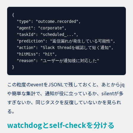
{

  "type": "outcome.recorded",

  "agent": "corporate",

  "taskId": "scheduled_...",

  "prediction": "返信漏れが発生している可能性",

  "action": "Slack threadを確認して短く通知",

  "hitMiss": "hit",

  "reason": "ユーザーが通知後に対応した"

}
この粒度のeventをJSONLで残しておくと、あとからjq
や簡単な集計で、通知が役に立っているか、silentが多
すぎないか、同じタスクを反復していないかを見られ
る。
watchdogとself-checkを分ける