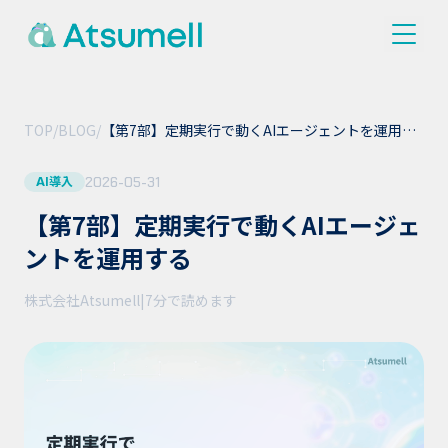
TOP
/
BLOG
/
【第7部】定期実行で動くAIエージェントを運用す
る
2026-05-31
AI導入
【第7部】定期実行で動くAIエージェ
ントを運用する
株式会社Atsumell
|
7分
で読めます