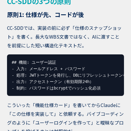
CC-SDDの3つの原則
原則1: 仕様が先、コードが後
CC-SDDでは、実装の前に必ず「仕様のスナップショッ
ト」を書く。長大なWBS文書ではなく、AIに渡すこと
を前提にした短い構造化テキストだ。
## 機能: ユーザー認証

- 入力: メールアドレス + パスワード

- 処理: JWTトークンを発行し、DBにリフレッシュトークンを保
- 出力: アクセストークン（有効期限24h）

- 制約: パスワードはbcryptでハッシュ化必須
こういった「機能仕様カード」を書いてからClaudeに
「この仕様を実装して」と依頼する。バイブコーディン
グのように「ユーザーログインを作って」と曖昧なプロ