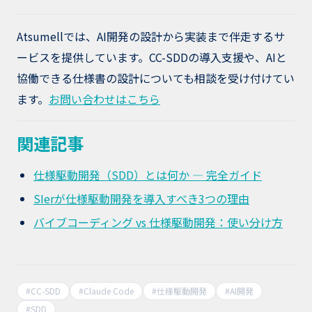
Atsumellでは、AI開発の設計から実装まで伴走するサ
ービスを提供しています。CC-SDDの導入支援や、AIと
協働できる仕様書の設計についても相談を受け付けてい
ます。
お問い合わせはこちら
関連記事
仕様駆動開発（SDD）とは何か — 完全ガイド
SIerが仕様駆動開発を導入すべき3つの理由
バイブコーディング vs 仕様駆動開発：使い分け方
#
CC-SDD
#
Claude Code
#
仕様駆動開発
#
AI開発
#
SDD