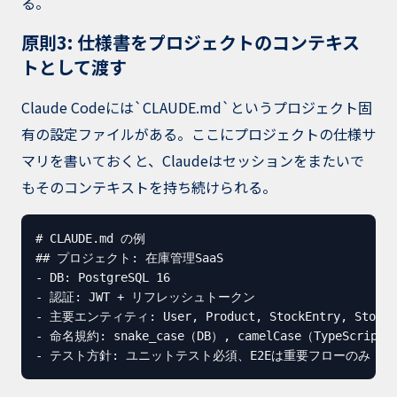
る。
原則3: 仕様書をプロジェクトのコンテキス
トとして渡す
Claude Codeには`CLAUDE.md`というプロジェクト固
有の設定ファイルがある。ここにプロジェクトの仕様サ
マリを書いておくと、Claudeはセッションをまたいで
もそのコンテキストを持ち続けられる。
# CLAUDE.md の例

## プロジェクト: 在庫管理SaaS

- DB: PostgreSQL 16

- 認証: JWT + リフレッシュトークン

- 主要エンティティ: User, Product, StockEntry, StockAl
- 命名規約: snake_case（DB）, camelCase（TypeScript）

- テスト方針: ユニットテスト必須、E2Eは重要フローのみ