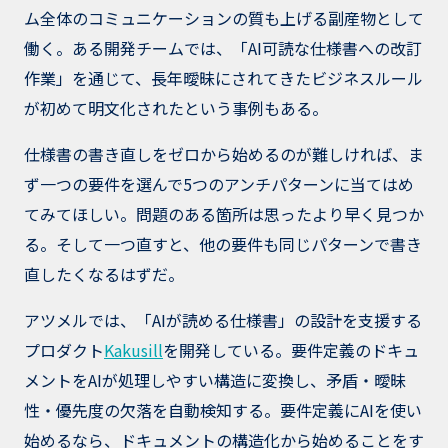
ム全体のコミュニケーションの質も上げる副産物として
働く。ある開発チームでは、「AI可読な仕様書への改訂
作業」を通じて、長年曖昧にされてきたビジネスルール
が初めて明文化されたという事例もある。
仕様書の書き直しをゼロから始めるのが難しければ、ま
ず一つの要件を選んで5つのアンチパターンに当てはめ
てみてほしい。問題のある箇所は思ったより早く見つか
る。そして一つ直すと、他の要件も同じパターンで書き
直したくなるはずだ。
アツメルでは、「AIが読める仕様書」の設計を支援する
プロダクト
Kakusill
を開発している。要件定義のドキュ
メントをAIが処理しやすい構造に変換し、矛盾・曖昧
性・優先度の欠落を自動検知する。要件定義にAIを使い
始めるなら、ドキュメントの構造化から始めることをす