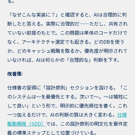
る。
「なぜこんな実装に？」と確認すると、AIは合理的に判
断したと答える。実際に合理的だ——ただし、共有され
ていない前提のもとで。この問題は単体のコードだけで
なく、アーキテクチャ選定でも起きる。どのDBを使う
か、どのキャッシュ戦略を取るか。優先度が明示されて
いなければ、AIは何らかの「合理的な」判断を下す。
改善策
:
仕様書の冒頭に「設計原則」セクションを設ける。「こ
のシステムは〜を最優先とする。次いで〜。〜は犠牲に
して良い」という形で、明示的に優先順位を書く。これ
一つ加えるだけで、AIの判断の質は大きく変わる。
仕様
駆動開発（SDD）
では、この設計原則の明文化を要件定
義の標準ステップとして位置づけている。