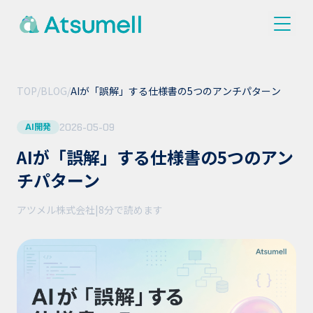
TOP
/
BLOG
/
AIが「誤解」する仕様書の5つのアンチパターン
2026-05-09
AI開発
AIが「誤解」する仕様書の5つのアン
チパターン
アツメル株式会社
|
8分
で読めます