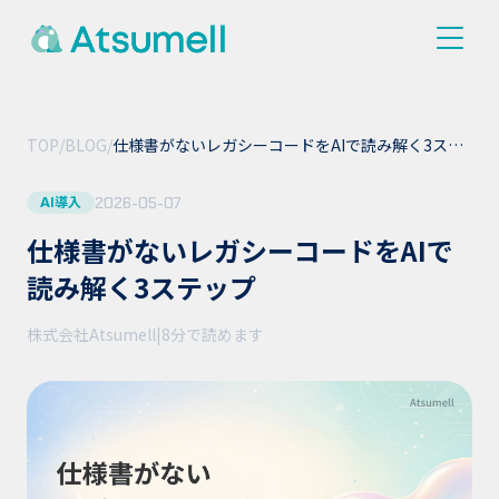
TOP
/
BLOG
/
仕様書がないレガシーコードをAIで読み解く3ステ
ップ
2026-05-07
AI導入
仕様書がないレガシーコードをAIで
読み解く3ステップ
株式会社Atsumell
|
8分
で読めます