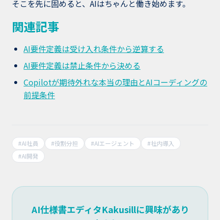
そこを先に固めると、AIはちゃんと働き始めます。
関連記事
AI要件定義は受け入れ条件から逆算する
AI要件定義は禁止条件から決める
Copilotが期待外れな本当の理由とAIコーディングの
前提条件
#
AI社員
#
役割分担
#
AIエージェント
#
社内導入
#
AI開発
AI仕様書エディタKakusillに興味があり