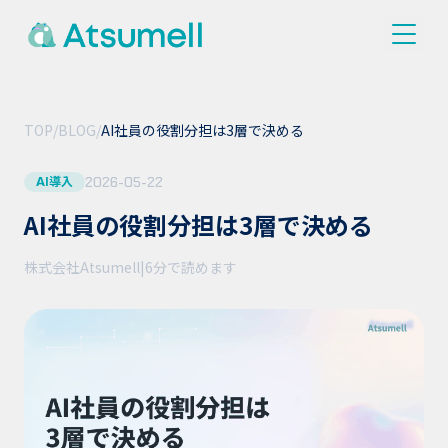
TOP
/
BLOG
/
AI社員の役割分担は3層で決める
2026-05-22
AI導入
AI社員の役割分担は3層で決める
株式会社Atsumell
|
6分
で読めます