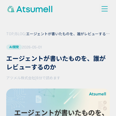
TOP
/
BLOG
/
エージェントが書いたものを、誰がレビューするの
か
2026-05-01
AI開発
エージェントが書いたものを、誰が
レビューするのか
アツメル株式会社
|
6分
で読めます