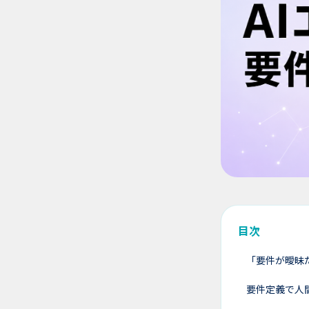
目次
「要件が曖昧
要件定義で人