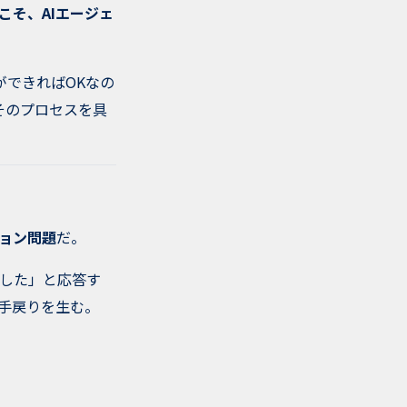
こそ、AIエージェ
ができればOKなの
そのプロセスを具
ョン問題
だ。
した」と応答す
手戻りを生む。