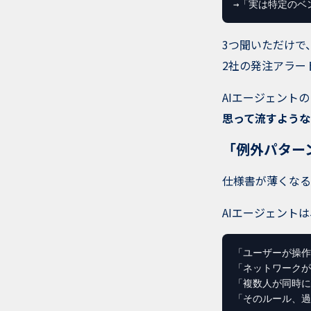
→「実は特定のベ
3つ聞いただけで
2社の発注アラー
AIエージェント
思って流すような
「例外パター
仕様書が薄くなる
AIエージェント
「ユーザーが操作
「ネットワークが
「複数人が同時に
「そのルール、過