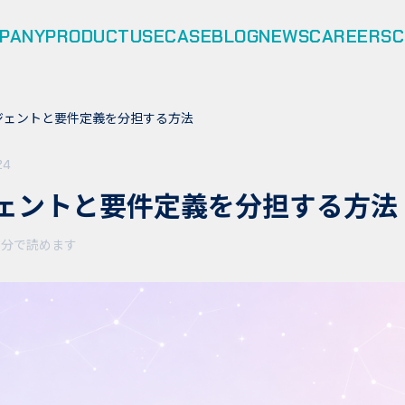
PANY
PRODUCT
USECASE
BLOG
NEWS
CAREERS
C
ージェントと要件定義を分担する方法
24
ジェントと要件定義を分担する方法
8分
で読めます