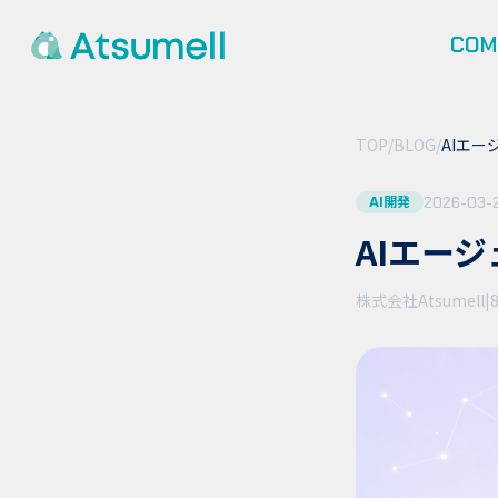
COM
TOP
/
BLOG
/
AIエ
2026-03-
AI開発
AIエー
株式会社Atsumell
|